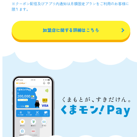
※クーポン配信及びアプリ内通知は月額固定プランをご利用のお客様に
サービスによる決済等を行う行為
限ります。
⑭ QR決済サービスによる決済等を行う場合において、利用
者に手数料その他の負担を賦課または請求するなど現金その
他の支払手段を用いる顧客より不利な取扱いを行う行為
⑮ QR決済サービスを利用した決済を希望する者に対し、他
加盟店に関する詳細はこちら
の支払手段を利用するよう誘導する行為
⑯ QR決済サービスについて利用者の判断に誤認を与えるお
それのある内容を発信する行為
⑰ 当行または第三者になりすます行為または意図的に虚偽の
情報を流布させる行為
⑱ くまモン!Payサービスの提供または運営に支障を及ぼす行
為、その他当行が不適切と判断する行為
⑲ 加盟店は、当行の事前の書面による承諾なくして、本契約
上の地位、または本契約から生じた権利義務を第三者に譲渡
し、担保に供し、その他処分する行為
（３）加盟店は、本条の規定に違反したことによって生じた
損害について責任を負うものとし、当行は一切責任を負わな
いものとします。
（４）当行は、加盟店がQR決済サービスの加盟店契約を履行