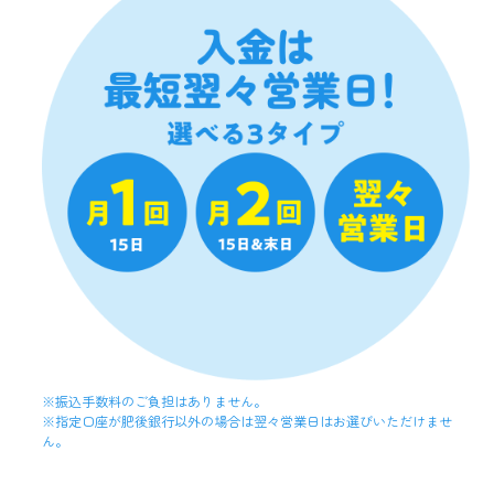
できる電子マネーをいいます。
（１４）くまモン!Payポイント
利用者のくまモン!Payアカウントにおいて保有され、くまモ
ン!Pay残高へのチャージに利用することができるポイントを
いいます。
（１５）加盟店QR
当行が加盟店へ提供するQRコードで、利用者がくまモン!Pay
アプリで読み取ることで、当該加盟店に係るQR決済サービス
を利用することができるものをいいます。なお、「QR コー
ド」は、株式会社デンソーウェーブの登録商標です。
第3条（加盟店の遵守事項）
（１）加盟店は、QR決済サービスに関して、以下の各号に掲
げる事項を遵守します。
① 加盟店ポータルのID等を秘密として管理すること
② 利用者からの対象商品に関する問い合わせまたは苦情等に
※振込手数料のご負担はありません。
関して、自己の責任において対応すること
※指定口座が肥後銀行以外の場合は翌々営業日はお選びいただけませ
③ 加盟店QRを適切に管理および保管すること
ん。
④ 加盟店QRを改変しないこと。また、QR決済サービスの決
済等以外の目的での複製を行わないこと