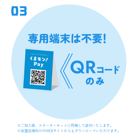
⑤ 加盟店QRを譲渡、貸与等して第三者の使用に供さないこ
と
⑥ 加盟店QRを紛失または第三者が取得したおそれがあると
きは、当行に通知するとともに、第三者が不正に利用するこ
とを防止するための適切な措置を講じること
⑦ 加盟店契約が終了した場合、当行の指示に従い、加盟店
QRを破棄すること
⑧ 加盟店ポータルを利用する自己の環境について、コンピュ
ーターウィルスの感染、不正アクセスおよび情報漏えいの防
止等セキュリティを保持すること
（２）加盟店は、QR決済サービスに関して、以下の各号に掲
げる行為を行ってはならないものとします。
① 法令または本加盟店規約に違反する行為
② 公序良俗に反する行為
③ 当行または第三者の著作権、商標権、特許権等の知的財産
権、名誉権、プライバシー権、その他法令上または契約上の
権利を侵害する行為
④ 反社会的勢力に対する利益供与その他の協力行為
⑤ マネー・ローンダリング目的でQR決済サービスによる決
※ご加入後、スターターキットに同梱して送付いたします。
済等を行うないし行わせる行為
※加盟店様向けのWEBサイトからもダウンロードいただけます。
⑥ 当行のサーバやネットワークシステムに支障を与える行