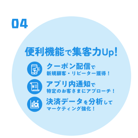
為、BOT、チートツール、その他技術的手段を利用してQR決
済サービスを不正に操作する行為、当行のシステムの不具合
を意図的に利用する行為、その他当行による電磁的記録事業
の運営または他の利用者によるこれらの利用を妨害し、これ
らに支障を与える行為
⑦ QR決済サービスの提供に係るサーバやネットワークシス
テムに不正にアクセスし、または有害なコンピュータープロ
グラム等を送信し、もしくは書き込む行為
⑧ QR決済サービスに係るデータを偽造、変造、複製、窃取
その他不正な方法で作出または取得する行為
⑨ 利用者の個人情報、登録情報、利用履歴情報などを、不正
に収集、開示または提供する行為
⑩ 不正な方法により取得されたくまモン!Pay残高あるいはデ
ジタル商品券残高であることを知ってQR決済サービスによる
決済を許容する行為
⑪ 利用者または第三者による不正な目的のためにQR決済サ
ービスによる決済等を行う行為
⑫ くまモン!Pay残高あるいはデジタル商品券残高を当行所定
の方法以外で、現金、財物その他の経済上の利益と交換する
行為
⑬ 利用者との間に実際の取引がないにもかかわらずQR決済