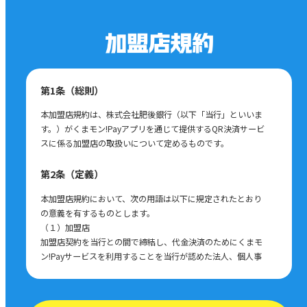
第1条（総則）
本加盟店規約は、株式会社肥後銀行（以下「当行」といいま
す。）がくまモン!Payアプリを通じて提供するQR決済サービ
スに係る加盟店の取扱いについて定めるものです。
第2条（定義）
本加盟店規約において、次の用語は以下に規定されたとおり
の意義を有するものとします。
（１）加盟店
加盟店契約を当行との間で締結し、代金決済のためにくまモ
ン!Payサービスを利用することを当行が認めた法人、個人事
業主または団体をいいます。
（２）くまモン!Payサービス
オープンループ決済サービスおよびQR決済サービスを含む、