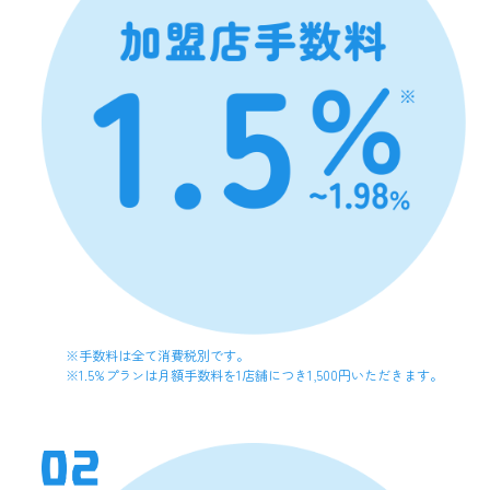
す。
（８）加盟店契約条件
加盟店契約時に当行から提示される加盟申込書に記載の内容
をいいます。
（９）利用規約
利用者に対するくまモン!Payサービスの取扱いを規定した、
別途当行が定める利用規約をいいます。
（１０）利用者
利用規約に従って、くまモン!Payサービスを利用するお客様
をいいます。
（１１）くまモン!Payアプリ
利用者が利用者端末にダウンロードし、所定の認証を経て起
動することによって、くまモン!Payサービスを利用すること
ができるようになるアプリケーションソフトウェアであっ
て、当行が提供するものをいいます。
（１２）くまモン!Payアカウント
※手数料は全て消費税別です。
くまモン!Payサービスにおいて当行所定の手続を経て利用者
※1.5%プランは月額手数料を1店舗につき1,500円いただきます。
に付与される、くまモン!Payサービスを利用するために必要
なアカウントをいいます。
（１３）くまモン!Pay残高
利用者のくまモン!Payアカウントにおいて保有され、対象商
品等の代金の決済、その他当行所定の支払に利用することが