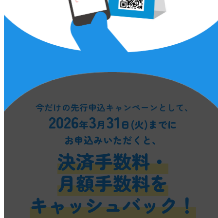
今だけの先行申込キャンペーンとして、
2026
3
31
年
月
日
(火)
までに
お申込みいただくと、
決済手数料・
月額手数料を
キャッシュバック！