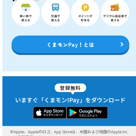
するにあたって適用される規約、約款等（本加盟店規約を含
みますが、これに限りません。）に違反しまたは違反するお
それがあると認めた場合（本条各号のいずれかに該当し、ま
たはそのおそれがあると当行が判断する場合を含みますが、
これらに限りません。）その他当行が必要と認めた場合、あ
らかじめ加盟店に通知することなく必要な措置（①加盟店契
約の解除、②くまモン!Payサービスの決済等利用停止、③受
くまモンPay！とは
け付けた取引の取消、④その他当行が必要かつ適切と判断す
る措置をいいます。）を講じることができるものとします。
ただし、当行は、利用者その他のいかなる第三者に対して
も、加盟店の違反を防止または是正する義務を負うものでは
ないものとします。
第4条（加盟店登録）
登録無料
（１）加盟店となることを希望する申込者は、本加盟店規約
いますぐ「くまモン!Pay」をダウンロード
に同意のうえ、所定の方法により申込みを行うものとしま
す。
（２）当行は、加盟申込みの内容につき、必要な審査を行
い、申込者を加盟店として登録する場合、申込者に対し加盟
店登録を行う旨通知するものとします。この通知がなされた
※
Apple、Appleのロゴ、App Storeは、米国および他国のApple Inc.
時点で、当行と申込者との間に加盟店契約が成立するものと